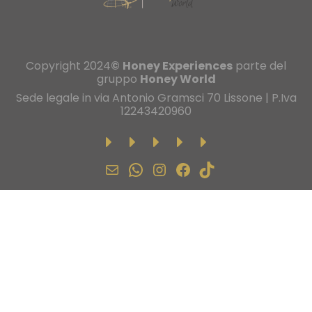
Copyright 2024
©
Honey Experiences
parte del
gruppo
Honey World
Sede legale in via Antonio Gramsci 70 Lissone | P.Iva
12243420960
Email
WhatsApp
Instagram
Facebook
TikTok